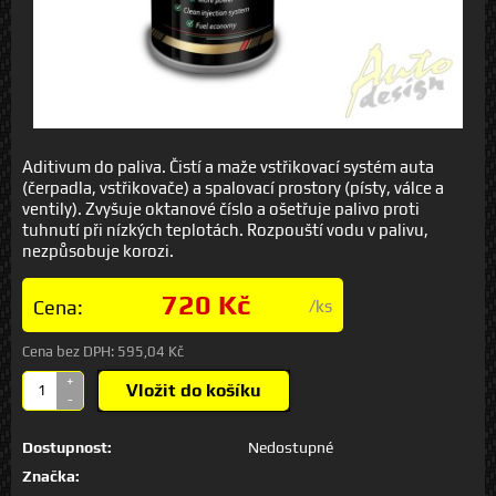
Aditivum do paliva. Čistí a maže vstřikovací systém auta
(čerpadla, vstřikovače) a spalovací prostory (písty, válce a
ventily). Zvyšuje oktanové číslo a ošetřuje palivo proti
tuhnutí při nízkých teplotách. Rozpouští vodu v palivu,
nezpůsobuje korozi.
720 Kč
Cena:
/ks
Cena bez DPH:
595,04 Kč
+
Vložit do košíku
-
Dostupnost:
Nedostupné
Značka: