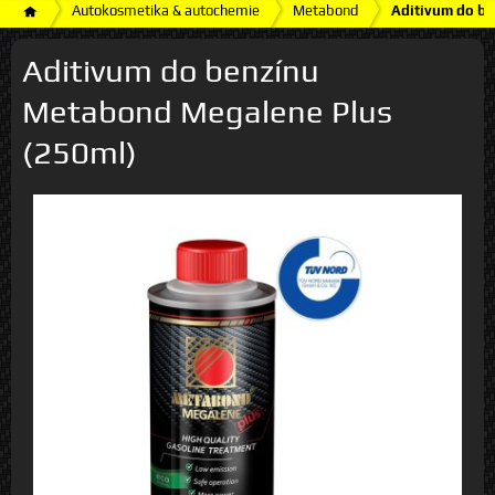
Autokosmetika & autochemie
Metabond
Aditivum do b
Aditivum do benzínu
Metabond Megalene Plus
(250ml)