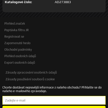
Katalogové číslo:
AD273883
Přehled značek
Poptávka filtru JR
Registrovat se
Zapomenuté heslo
Obchodní podmínky
Přehled osobních údajů
Export osobních údajů
Zásady zpracování osobních údajů
Zásady používání souborů cookie
Chcete dostávat nejnovější informace z našeho obchodu? Přihlašte se do
našeho e-mailového zpravodaje.