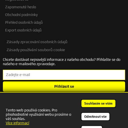
Zapomenuté heslo
Obchodní podmínky
Přehled osobních údajů
Export osobních údajů
Zásady zpracování osobních údajů
Zásady používání souborů cookie
Chcete dostávat nejnovější informace z našeho obchodu? Přihlašte se do
našeho e-mailového zpravodaje.
Přihlásit se
Souhlasím se
zpracováním osobních údajů
.
Souhlasím se vším
Tento web používá cookies. Pro
plnohodnotné využívání webu prosíme o
+420 601 245 172 | autodesigncb@gmail.com
Odmítnout vše
váš souhlas.
Kontakt
Více informací