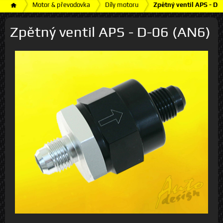
Motor & převodovka
Díly motoru
Zpětný ventil APS - D-
Zpětný ventil APS - D-06 (AN6)