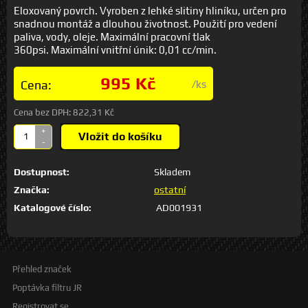
Eloxovaný povrch. Vyroben z lehké slitiny hliníku, určen pro
snadnou montáž a dlouhou životnost. Použití pro vedení
paliva, vody, oleje. Maximální pracovní tlak
360psi. Maximální vnitřní únik: 0,01 cc/min.
995 Kč
Cena:
/ks
Cena bez DPH:
822,31 Kč
+
Vložit do košíku
-
Dostupnost:
Skladem
Značka:
ostatní
Katalogové číslo:
AD001931
Přehled značek
Poptávka filtru JR
Registrovat se