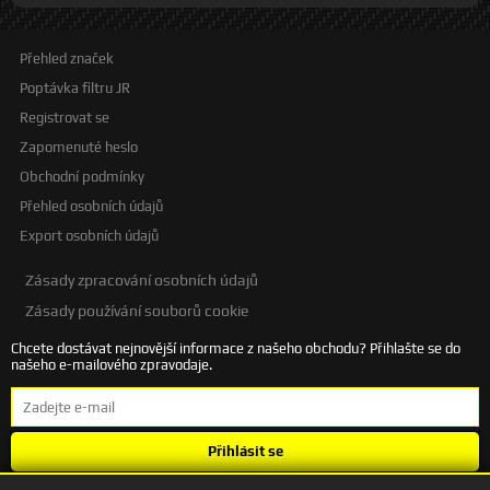
Přehled značek
Poptávka filtru JR
Registrovat se
Zapomenuté heslo
Obchodní podmínky
Přehled osobních údajů
Export osobních údajů
Zásady zpracování osobních údajů
Zásady používání souborů cookie
Chcete dostávat nejnovější informace z našeho obchodu? Přihlašte se do
našeho e-mailového zpravodaje.
Přihlásit se
Souhlasím se
zpracováním osobních údajů
.