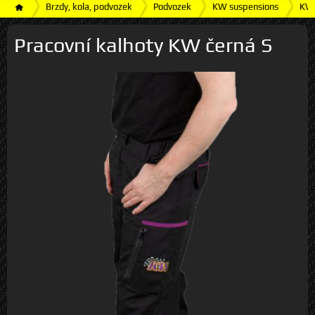
Brzdy, kola, podvozek
Podvozek
KW suspensions
KW 
Pracovní kalhoty KW černá S