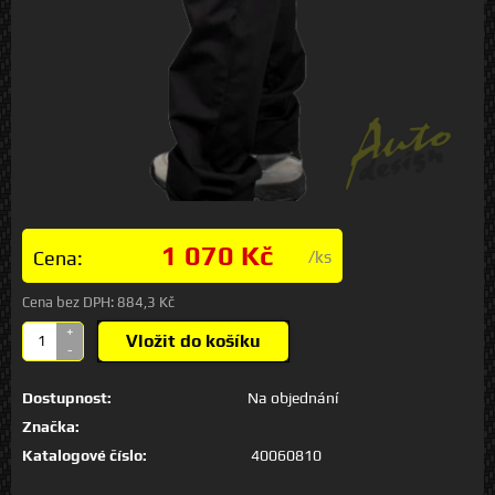
1 070 Kč
Cena:
/ks
Cena bez DPH:
884,3 Kč
+
Vložit do košíku
-
Dostupnost:
Na objednání
Značka:
Katalogové číslo:
40060810