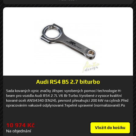
Audi RS4 B5 2.7 biturbo
Sada kovaných ojnic značky JRspec vyrobených pomocí technologie H-
beam pro vozidla Audi RS4 2.7L V6 Bi-Turbo.Vyrobené z vysoce kvalitní
kované oceli ANSI4340 (EN24), pevnost přesahující 200 kW na cylindr.Před
opracováním vakuově odplynované.Tepelně upravené (normalizované).Po
úpravě povrchově zbroušené (odpružené).Zarovnané hrany.Každý otvor byl
dvakrát honován (před a po opracování paty), což zaručuje ideální kruhový
tvar (tolerance 0,01mm). Ojnice jsou vyrovnané (ideálně rovné v horizontále)
10 974 Kč
do 0,01 mm – rozdíly u mnoha značkových výrobců překračují dokonce
Vložit do košíku
0,1mm, což má za následek rychlejší opotřebení ložisek!Každá jednotlivá
Na objednání
sada ojnice + pata má své individuální číslo. Sady jsou baleny podle váhy a