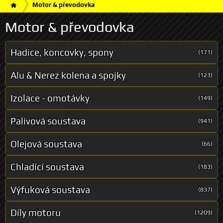
Motor & převodovka
Motor & převodovka
Hadice, koncovky, spony
(171)
Alu & Nerez kolena a spojky
(123)
Izolace - omotávky
(149)
Palivová soustava
(941)
Olejová soustava
(66)
Chladící soustava
(183)
Výfuková soustava
(837)
Díly motoru
(1209)