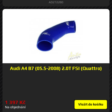
AD272280
Audi A4 B7 (05.5-2008) 2.0T FSI (Quattro)
1 397 Kč
Vložit do košíku
Na objednání