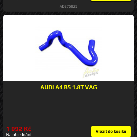
AD275825
AUDI A4 B5 1.8T VAG
1 092 Kč
Vložit do košíku
Na objednání