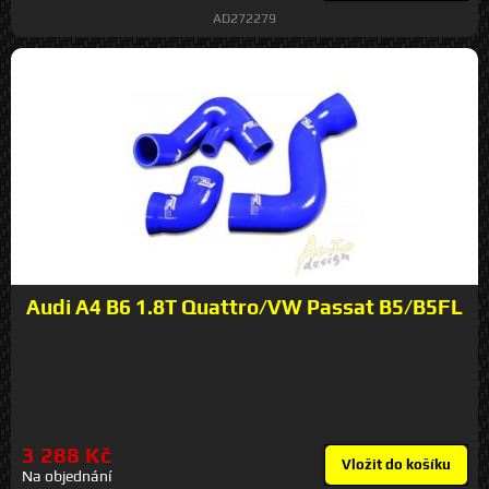
AD272279
Audi A4 B6 1.8T Quattro/VW Passat B5/B5FL
3 288 Kč
Vložit do košíku
Na objednání