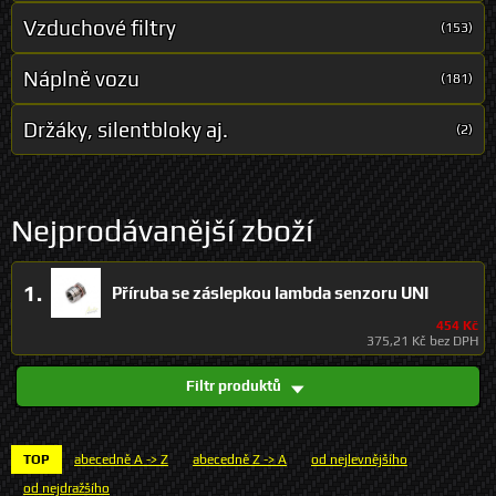
Vzduchové filtry
(153)
Náplně vozu
(181)
Držáky, silentbloky aj.
(2)
Nejprodávanější zboží
1.
Příruba se záslepkou lambda senzoru UNI
454 Kč
375,21 Kč bez DPH
Filtr produktů
TOP
abecedně A -> Z
abecedně Z -> A
od nejlevnějšího
od nejdražšího