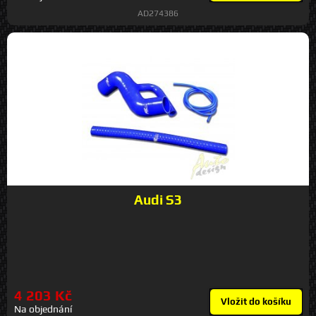
následek rychlejší opotřebení ložisek!Každá jednotlivá sada ojnice + pata má
AD274386
své individuální číslo. Sady jsou baleny podle váhy a vyvážené END to END.
Hlavice jsou navíc posílené, obsahují bronzovou tulej v místě osazení
svorníku pístu. Ojnice jsou testované na Calibře Tsunami s výkonem více
než 1500 koní. Délka: 144mm Svorník: 20mm Šrouby: 3/8"
Audi S3
4 203 Kč
Vložit do košíku
Na objednání