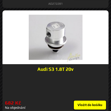
AD272281
Audi S3 1.8T 20v
682 Kč
Vložit do košíku
Na objednání