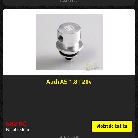
AD272277
Audi AS 1.8T 20v
682 Kč
Vložit do košíku
Na objednání
AD275824