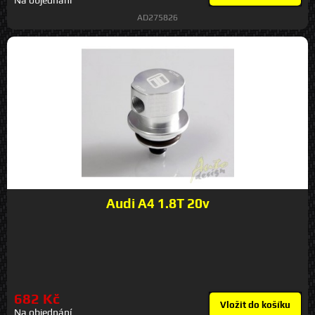
Na objednání
AD275826
Audi A4 1.8T 20v
682 Kč
Vložit do košíku
Na objednání