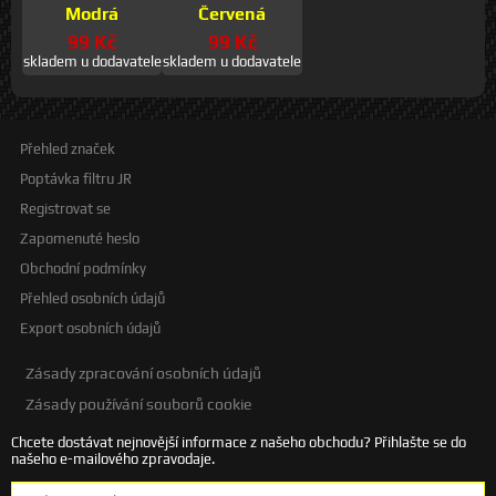
Modrá
Červená
99 Kč
99 Kč
skladem u dodavatele
skladem u dodavatele
Přehled značek
Poptávka filtru JR
Registrovat se
Zapomenuté heslo
Obchodní podmínky
Přehled osobních údajů
Export osobních údajů
Zásady zpracování osobních údajů
Zásady používání souborů cookie
Chcete dostávat nejnovější informace z našeho obchodu? Přihlašte se do
našeho e-mailového zpravodaje.