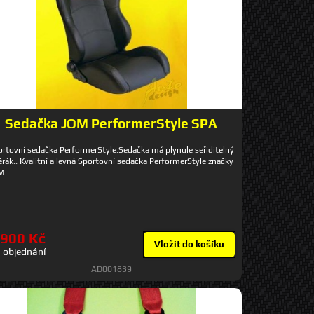
Sedačka JOM PerformerStyle SPA
rtovní sedačka PerformerStyle.Sedačka má plynule seřiditelný
rák.. Kvalitní a levná Sportovní sedačka PerformerStyle značky
M
 900 Kč
Vložit do košíku
 objednání
AD001839