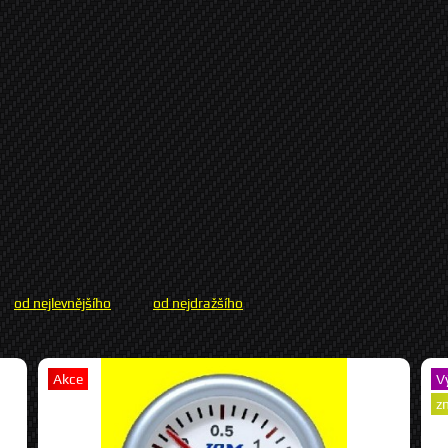
od nejlevnějšího
od nejdražšího
Akce
V
z