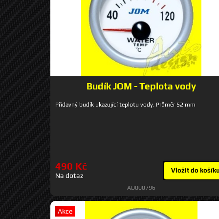
Budík JOM - Teplota vody
Přídavný budík ukazující teplotu vody. Průměr 52 mm
490 Kč
Vložit do košík
Na dotaz
AD000796
Akce