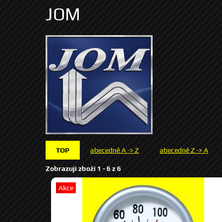
JOM
TOP
abecedně A -> Z
abecedně Z -> A
Zobrazuji zboží 1 -
6
z
6
Akce