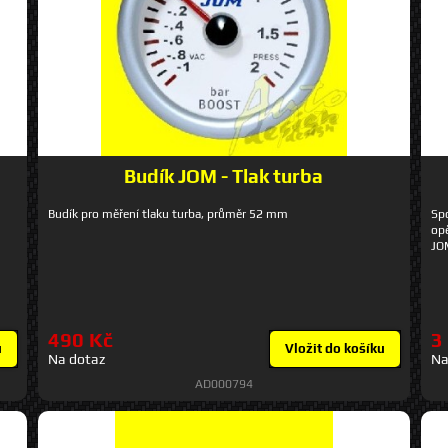
Budík JOM - Tlak turba
Budík pro měření tlaku turba, průměr 52 mm
Spo
opě
JO
490 Kč
3
u
Vložit do košíku
Na dotaz
Na
AD000794