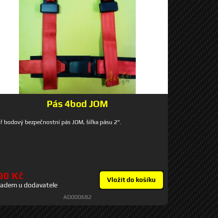
Pás 4bod JOM
ř bodový bezpečnostní pás JOM, šířka pásu 2".
90 Kč
Vložit do košíku
ladem u dodavatele
AD000682