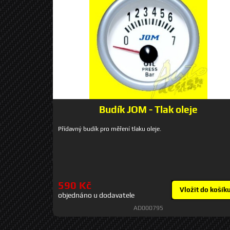
Budík JOM - Tlak oleje
Přídavný budík pro měření tlaku oleje.
590 Kč
Vložit do košík
objednáno u dodavatele
AD000795