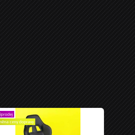
ýprodej
měna ceny dopravy