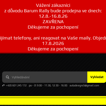
Vážení zákazníci
z důvodu Barum Rally bude prodejna ve dnech:
12.8.-16.8.26
ZAVŘENA
Děkujeme za pochopení
ímat telefony, ani reagovat na Vaše maily. Obje
17.8.2026
Děkujeme za pochopení
Vyhledat
+420 601 245 172
po - čt 9:00 - 11:30, 12:30 - 16:00
autodesigncb@gmail.com