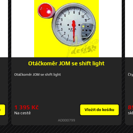
Otáčkoměr JOM se shift light
Otáčkoměr JOM se shift light
Čty
1 395 Kč
8
u
Vložit do košíku
Na cestě
sk
AD000799