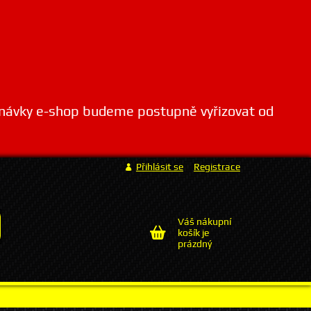
dnávky e-shop budeme postupně vyřizovat od
Přihlásit se
Registrace
Váš nákupní
košík je
prázdný