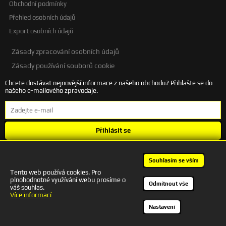
Obchodní podmínky
Přehled osobních údajů
Export osobních údajů
Zásady zpracování osobních údajů
Zásady používání souborů cookie
Chcete dostávat nejnovější informace z našeho obchodu? Přihlašte se do
našeho e-mailového zpravodaje.
Přihlásit se
Souhlasím se
zpracováním osobních údajů
.
Souhlasím se vším
Tento web používá cookies. Pro
plnohodnotné využívání webu prosíme o
+420 601 245 172 | autodesigncb@gmail.com
Odmítnout vše
váš souhlas.
Kontakt
Více informací
Nastavení