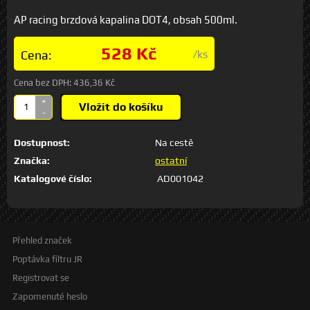
AP racing brzdová kapalina DOT4, obsah 500ml.
528 Kč
Cena:
/ks
Cena bez DPH:
436,36 Kč
+
Vložit do košíku
-
Dostupnost:
Na cestě
Značka:
ostatní
Katalogové číslo:
AD001042
Přehled značek
Poptávka filtru JR
Registrovat se
Zapomenuté heslo