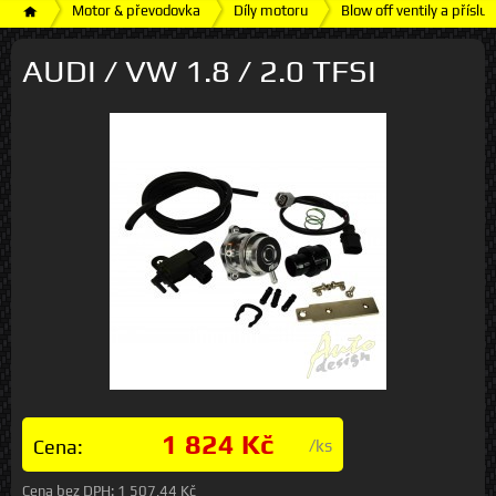
Motor & převodovka
Díly motoru
Blow off ventily a přísluš
AUDI / VW 1.8 / 2.0 TFSI
1 824 Kč
Cena:
/ks
Cena bez DPH:
1 507,44 Kč