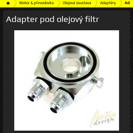
Motor & převodovka
Olejová soustava
Adaptéry
Adap
Adapter pod olejový filtr