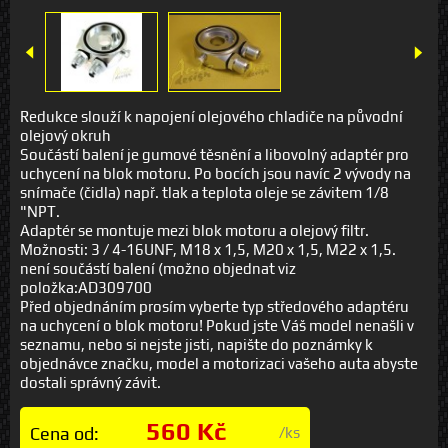
Redukce slouží k napojení olejového chladiče na původní
olejový okruh
Součástí balení je gumové těsnění a libovolný adaptér pro
uchycení na blok motoru. Po bocích jsou navíc 2 vývody na
snímače (čidla) např. tlak a teplota oleje se závitem 1/8
"NPT.
Adaptér se montuje mezi blok motoru a olejový filtr.
Možnosti: 3 / 4-16UNF, M18 x 1,5, M20 x 1,5, M22 x 1,5.
není součástí balení (možno objednat viz
položka:AD309700
Před objednáním prosím vyberte typ středového adaptéru
na uchycení o blok motoru! Pokud jste Váš model nenašli v
seznamu, nebo si nejste jisti, napište do poznámky k
objednávce značku, model a motorizaci vašeho auta abyste
dostali správný závit.
560 Kč
Cena od:
/ks