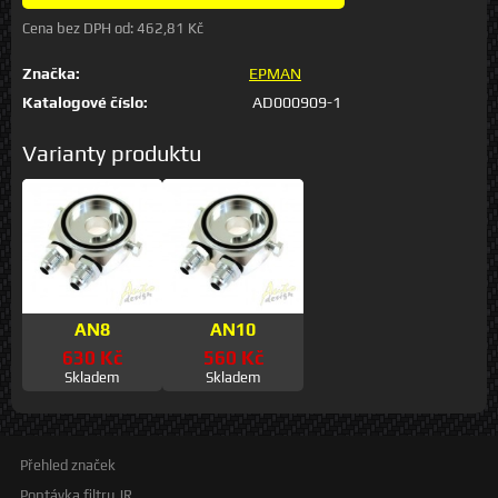
Cena bez DPH od:
462,81 Kč
Značka:
EPMAN
Katalogové číslo:
AD000909-1
Varianty produktu
AN8
AN10
630 Kč
560 Kč
Skladem
Skladem
Přehled značek
Poptávka filtru JR