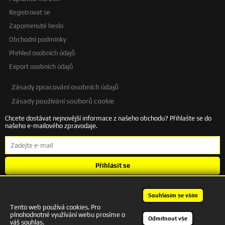
Registrovat se
Zapomenuté heslo
Obchodní podmínky
Přehled osobních údajů
Export osobních údajů
Zásady zpracování osobních údajů
Zásady používání souborů cookie
Chcete dostávat nejnovější informace z našeho obchodu? Přihlašte se do
našeho e-mailového zpravodaje.
Přihlásit se
Souhlasím se
zpracováním osobních údajů
.
Souhlasím se vším
Tento web používá cookies. Pro
plnohodnotné využívání webu prosíme o
+420 601 245 172 | autodesigncb@gmail.com
Odmítnout vše
váš souhlas.